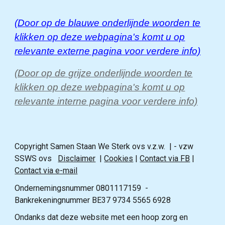
(Door op de blauwe onderlijnde woorden te
klikken op deze webpagina's komt u op
relevante externe pagina voor verdere info)
(Door op de grijze onderlijnde woorden te
klikken op deze webpagina's komt u op
relevante interne pagina voor verdere info)
Copyright Samen Staan We Sterk ovs v.z.w. | - vzw
SSWS ovs
Disclaimer
|
Cookies
|
Contact via FB
|
Contact via e-mail
Ondernemingsnummer 0801117159 -
Bankrekeningnummer BE37 9734 5565 6928
Ondanks dat deze website met een hoop zorg en